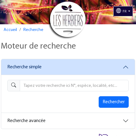
a11y.skip_to_content
FR
Accueil
Recherche
Moteur de recherche
Recherche simple
Rechercher
Recherche avancée